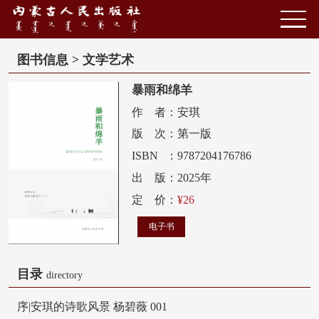
图书信息 > 文学艺术
暴雨和绵羊
作者
：
安琪
版次
：
第一版
ISBN
：
9787204176786
出版
：
2025年
年
定价
：
¥26
电子书
目录
directory
序|安琪的诗歌风景 杨碧薇 001